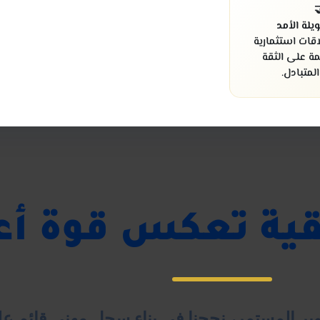

شراكة طو
نسعى لبناء عل
مستدامة قائ
والالتزام
زات حقيقية تعكس 
 من العمل والتطوير المستمر، نجحنا في بناء 