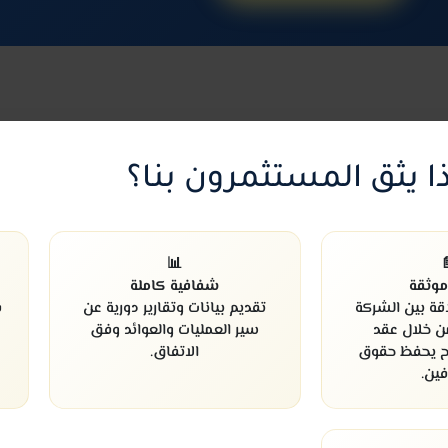
لماذا يثق المستثمرون 
📊

شفافية كاملة
عقود 
ي
تقديم بيانات وتقارير دورية عن
يتم تنظيم العل
سير العمليات والعوائد وفق
والمستثمر 
الاتفاق.
استثماري وا
الطر