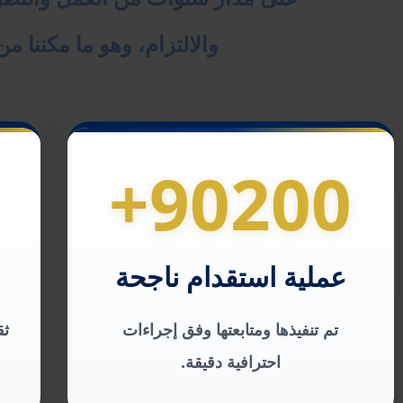
والالتزام، وهو ما مكننا م
90200+
عملية استقدام ناجحة
تم تنفيذها ومتابعتها وفق إجراءات
ثق
احترافية دقيقة.