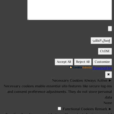
CLOSE
Accept All
Reject All
Customize
Powered by
✖
Necessary Cookies
Always Active
►
Necessary cookies enable essential site features like secure log-ins
and consent preference adjustments. They do not store personal
data.
None
Functional Cookies
Remark
►