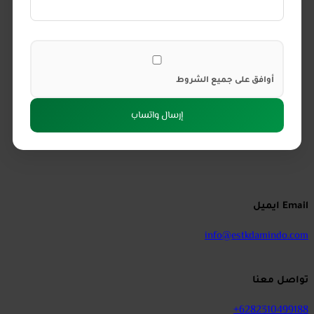
أوافق على جميع الشروط
إرسال واتساب
Email ايميل
info@estkdamindo.com
تواصل معنا
6282310499188+